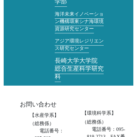
学部
海洋未来イノベーショ
ン機構環東シナ海環境
資源研究センター
アジア環境レジリエン
ス研究センター
長崎大学大学院
総合生産科学研究
科
お問い合わせ
【環境科学系】
【水産学系】
（総務係）
（総務係）
電話番号：095-
電話番号：
819-2713 FAX番